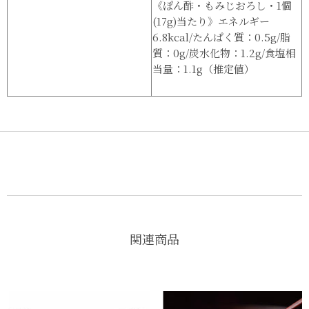
《ぽん酢・もみじおろし・1個
(17g)当たり》エネルギー
6.8kcal/たんぱく質：0.5g/脂
質：0g/炭水化物：1.2g/食塩相
当量：1.1g（推定値）
関連商品