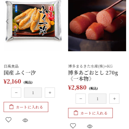
日高食品
博多まるきた水産(株)+KG
国産 ふく​​​​​​一汐
博多あ​​ごおとし 270g
《一本物》
¥2,160
¥2,880
カートに入れる
カートに入れる