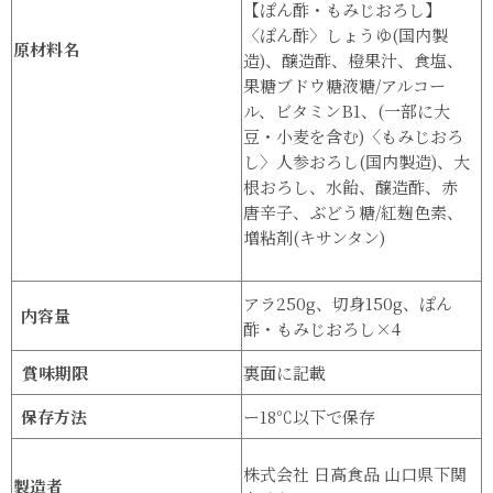
【ぽん酢・もみじおろし】
〈ぽん酢〉しょうゆ(国内製
原材料名
造)、醸造酢、橙果汁、食塩、
果糖ブドウ糖液糖/アルコー
ル、ビタミンB1、(一部に大
豆・小麦を含む)〈もみじおろ
し〉人参おろし(国内製造)、大
根おろし、水飴、醸造酢、赤
唐辛子、ぶどう糖/紅麹色素、
増粘剤(キサンタン)
アラ250g、切身150g、ぽん
内容量
酢・もみじおろし×4
賞味期限
裏面に記載
保存方法
ー18℃以下で保存
株式会社 日高食品 山口県下関
製造者