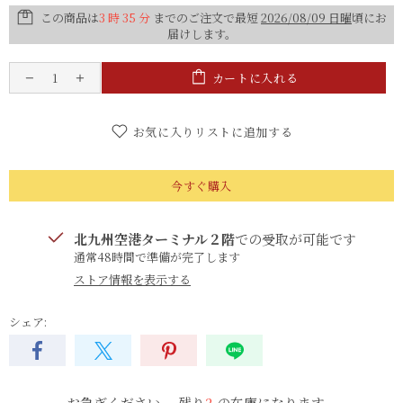
この商品は
3 時 35 分
までのご注文で最短
2026/08/09 日曜
頃にお
届けします。
カートに入れる
お気に入りリストに追加する
今すぐ購入
北九州空港ターミナル２階
での受取が可能です
通常48時間で準備が完了します
ストア情報を表示する
シェア:
お急ぎください。​ 残り
2
の​在庫に​なります。