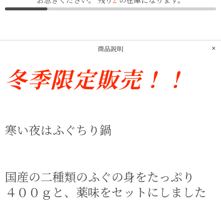
商品説明
冬季限定販売！！
寒い夜は​ふぐちり鍋
国産の​二種類の​ふぐの​身を​たっぷり​
４００ｇと、​薬味を​セットに​しました