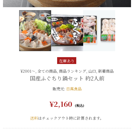
在庫あり
¥2001〜,
全ての商品,
商品ランキング,
山口,
新着商品
国産ふぐちり鍋セット 約2人前
販売元:
日高食品
¥2,160
送料
はチェックアウト時に計算されます。