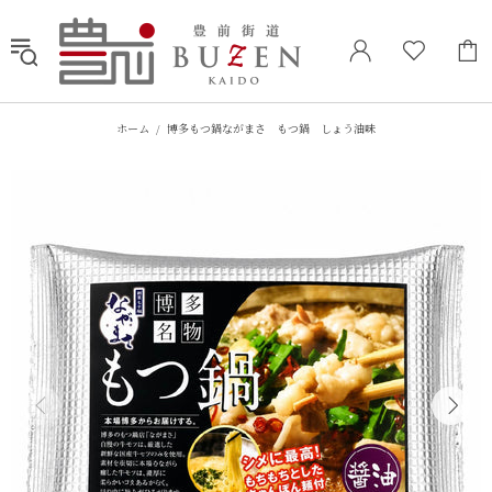
ホーム
博多もつ鍋ながまさ もつ鍋 しょう油味