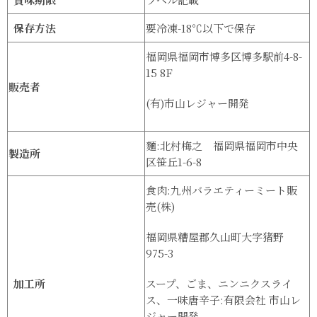
保存方法
要冷凍-18℃以下で保存
福岡県福岡市博多区博多駅前4-8-
15 8F
販売者
(有)市山レジャー開発
麵:北村梅之 福岡県福岡市中央
製造所
区笹丘1-6-8
食肉:九州バラエティーミート販
売(株)
福岡県糟屋郡久山町大字猪野
975-3
加工所
スープ、ごま、ニンニクスライ
ス、一味唐辛子:有限会社 市山レ
ジャー開発