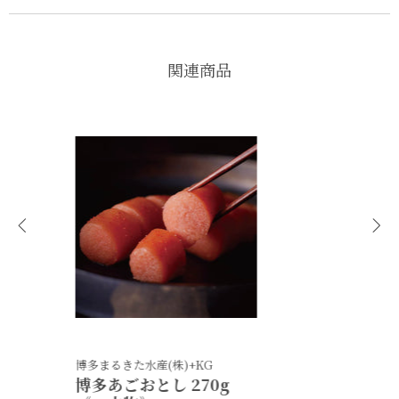
関連商品
博多まるきた水産(株)+KG
すいとうと
博多あ​​ごおとし 270g
ごまさば 味比べセッ