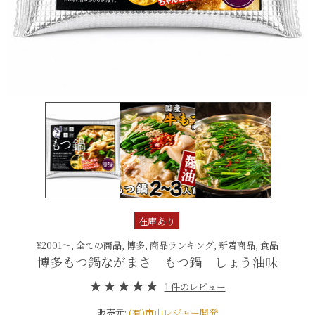
在庫あり
¥2001〜,
全ての商品,
博多,
商品ランキング,
新着商品,
食品
博多も​つ​鍋なが​まさ もつ​鍋 しょう​油味
1 件のレビュー
販売元:
(有)市山レジャー開発