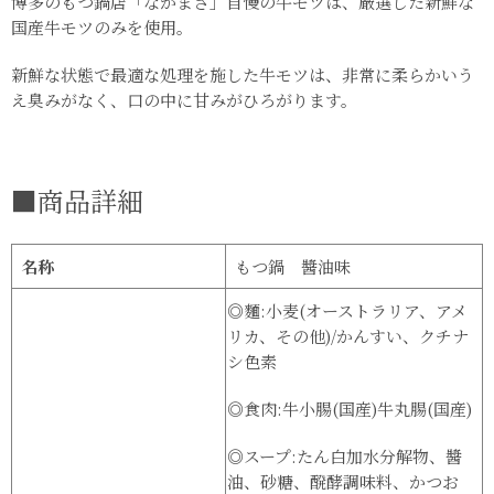
博多のもつ鍋店「ながまさ」自慢の牛モツは、厳選した新鮮な
国産牛モツのみを使用。
新鮮な状態で最適な処理を施した牛モツは、非常に柔らかいう
え臭みがなく、口の中に甘みがひろがります。
■商品詳細
名称
もつ鍋 醬油味
◎麵:小麦(オーストラリア、アメ
リカ、その他)/かんすい、クチナ
シ色素
◎食肉:牛小腸(国産)牛丸腸(国産)
◎スープ:たん白加水分解物、醬
油、砂糖、醗酵調味料、かつお