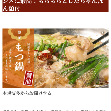
シメに​最高！
​もちもちとしたちゃん​ぽ
ん麵付
本場博​多から​お届けする。