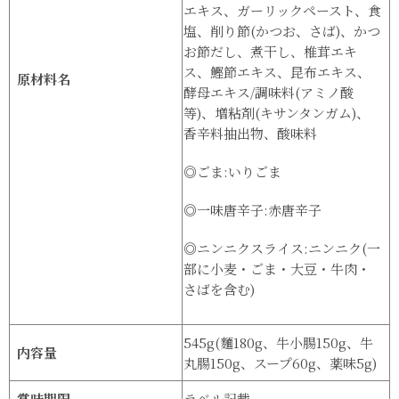
エキス、ガーリックペースト、食
塩、削り節(かつお、さば)、かつ
お節だし、煮干し、椎茸エキ
ス、鰹節エキス、昆布エキス、
原材料名
酵母エキス/調味料(アミノ酸
等)、増粘剤(キサンタンガム)、
香辛料抽出物、酸味料
◎ごま:いりごま
◎一味唐辛子:赤唐辛子
◎ニンニクスライス:ニンニク(一
部に小麦・ごま・大豆・牛肉・
さばを含む)
545g(麵180g、牛小腸150g、牛
内容量
丸腸150g、スープ60g、薬味5g)
賞味期限
ラベル記載