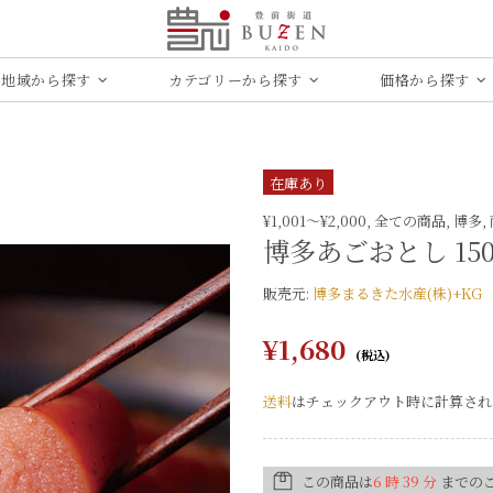
地域から探す
カテゴリーから探す
価格から探す
在庫あり
¥1,001〜¥2,000,
全ての商品,
博多,
博多あ​ごおとし 1
販売元:
博多まるきた水産(株)+KG
¥1,680
送料
はチェックアウト時に計算され
この商品は
6 時 39 分
までの