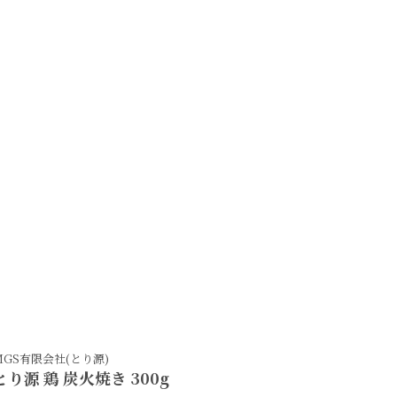
スピナ
努努鶏
くろがね堅パン8枚入り
努努鶏