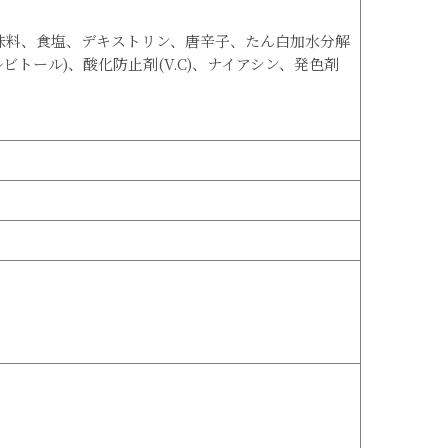
調味料、食塩、デキストリン、唐辛子、たん白加水分解
ビトール)、酸化防止剤(V.C)、ナイアシン、発色剤