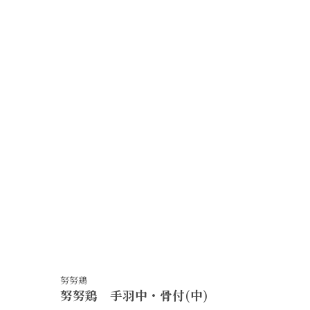
鮮鼓堂
鮮鼓堂(ビビツブ)明太子