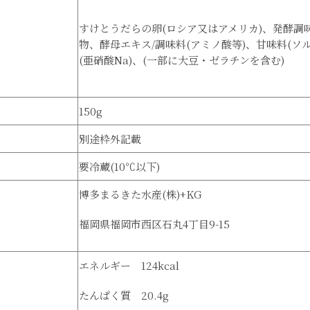
すけとうだらの卵(ロシア又はアメリカ)、発酵
物、酵母エキス/調味料(アミノ酸等)、甘味料(ソル
(亜硝酸Na)、(一部に大豆・ゼラチンを含む)
150g
別途枠外記載
要冷蔵(10℃以下)
博多まるきた水産(株)+KG
福岡県福岡市西区石丸4丁目9-15
エネルギー 124kcal
たんぱく質 20.4g