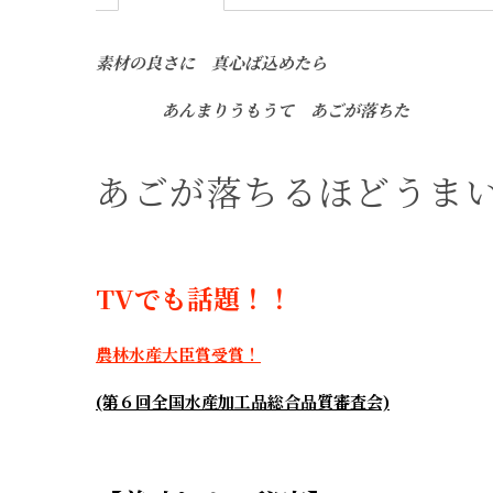
素材の良さに 真心ば込めたら
あんまりうもうて あごが落ちた
あ​ごが​落ちる​ほど​うま
TVでも​話題！！
農林水産大臣賞受賞！
(第６回全国水産加工品総合品質審査会)