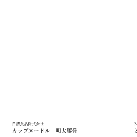
奥野寿久商店
ふくっ子 ちくわ 10本入り