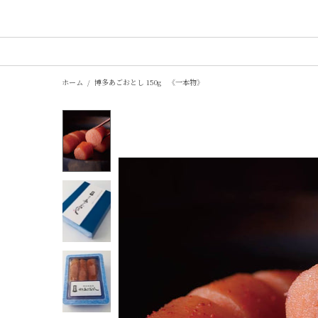
ホーム
博多あごおとし 150g 《一本物》