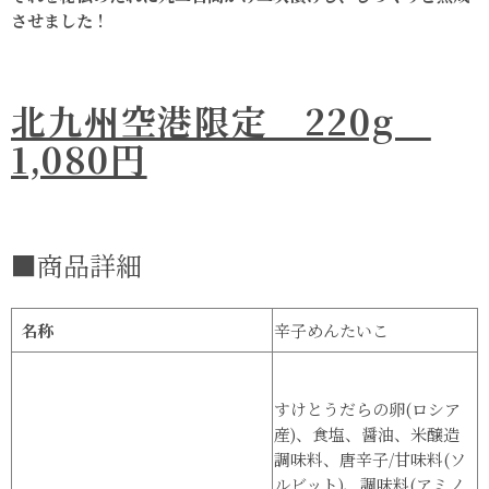
させました！
北九州​空​港限定 220g
1,080円
■商品詳細
名称
辛子めんたいこ
すけとうだらの卵(ロシア
産)、食塩、醤油、米醸造
調味料、唐辛子/甘味料(ソ
ルビット)、調味料(アミノ