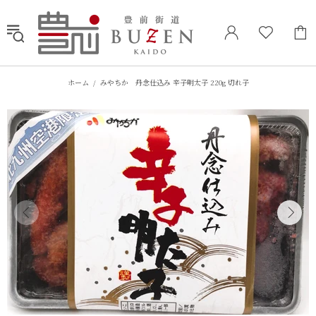
ホーム
みやちか 丹念仕込み 辛子明太子 220g 切れ子