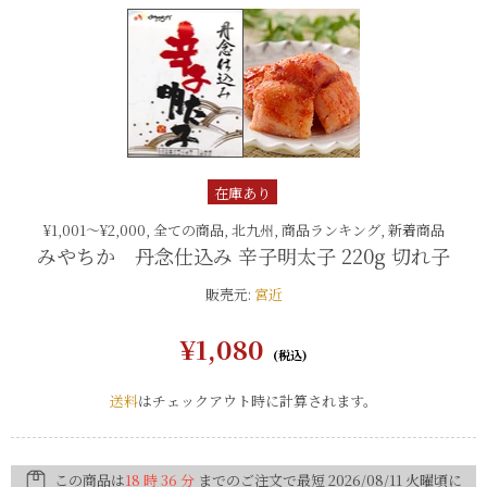
在庫あり
¥1,001〜¥2,000,
全ての商品,
北九州,
商品ランキング,
新着商品
みやちか 丹念仕込み 辛子明太子 220g 切れ子
販売元:
宮近
¥1,080
送料
はチェックアウト時に計算されます。
この商品は
18 時 36 分
までのご注文で最短
2026/08/11 火曜
頃に