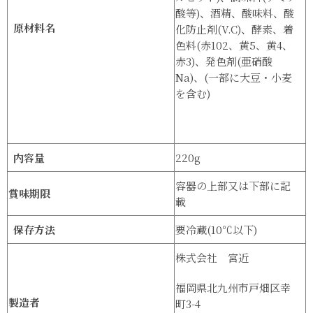
酸等)、酒精、酸味料、酸
原材料名
化防止剤(V.C)、酵素、着
色料(赤102、黄5、黄4、
赤3)、発色剤(亜硝酸
Na)、(一部に大豆・小麦
を含む)
内容量
220g
容器の上部又は下部に記
賞味期限
載
保存方法
要冷蔵(10℃以下)
株式会社 宮近
福岡県北九州市戸畑区幸
製造者
町3-4