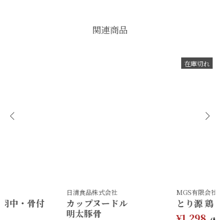
関連商品
在庫切れ
MGS有限会社(とり源)
鮮鼓堂
とり源 鶏 炭火焼き 300g
鮮鼓堂(ビビツブ)明太子
¥1,298
¥1,260