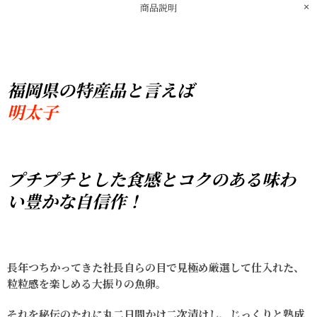
商品説明
福岡県の​特産品と​言えば
明太子
プチプチとした​食感と​コクの​ある​味わ
い​豊かな​自信作！
長年つちかってきた社長自らの目で見極め厳選して仕入れた、
粒粒感を楽しめる大振りの魚卵。
それを秘伝のたれに丸二日間かけ二次漬けし、じっくりと熟成